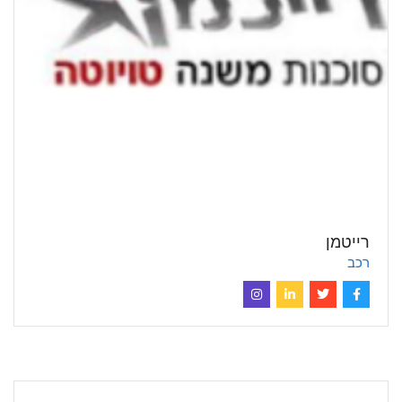
רייטמן
רכב