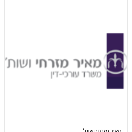
מאיר מזרחי ושות׳