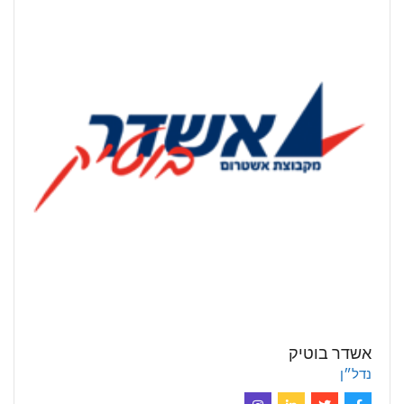
אשדר בוטיק
נדל״ן